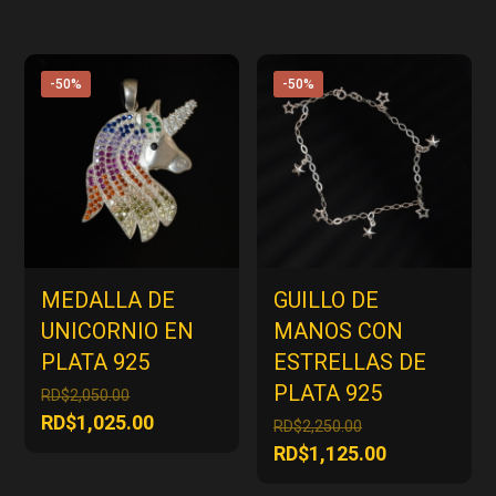
-50%
-50%
MEDALLA DE
GUILLO DE
UNICORNIO EN
MANOS CON
PLATA 925
ESTRELLAS DE
PLATA 925
El
RD$
2,050.00
precio
El
RD$
1,025.00
El
RD$
2,250.00
original
precio
precio
El
RD$
1,125.00
era:
actual
original
precio