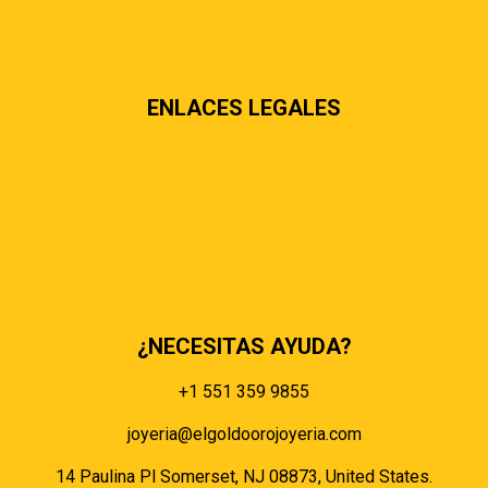
Sobre nosotros
Preguntas más frecuentes
ENLACES LEGALES
Términos & condiciones
Políticas de privacidad
Políticas de envíos y entregas
Política de devoluciones y reembolsos
Políticas de cookies
Políticas de pagos
¿NECESITAS AYUDA?
+1 551 359 9855
joyeria@elgoldoorojoyeria.com
14 Paulina Pl Somerset, NJ 08873, United States.