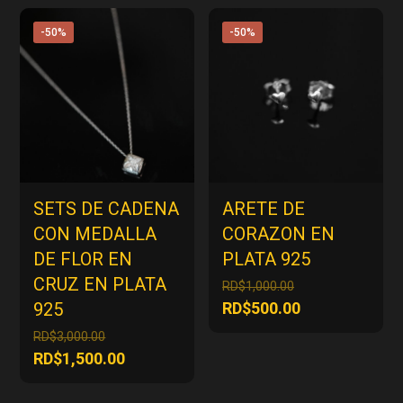
RD$2,050.00.
es:
era:
actual
RD$1,025.00.
RD$2,250.00.
es:
-50%
-50%
RD$1,125.00
SETS DE CADENA
ARETE DE
CON MEDALLA
CORAZON EN
DE FLOR EN
PLATA 925
CRUZ EN PLATA
El
RD$
1,000.00
precio
El
925
RD$
500.00
original
precio
El
RD$
3,000.00
era:
actual
precio
El
RD$
1,500.00
RD$1,000.00.
es:
original
precio
RD$500.00.
era:
actual