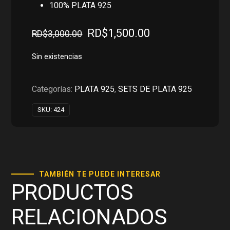
100% PLATA 925
El
El
RD$
1,500.00
RD$
3,000.00
precio
precio
original
actual
Sin existencias
era:
es:
RD$3,000.00.
RD$1,500.00.
Categorías:
PLATA 925
,
SETS DE PLATA 925
SKU:
424
TAMBIÉN TE PUEDE INTERESAR
PRODUCTOS
RELACIONADOS