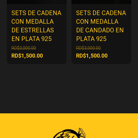
SETS DE CADENA
SETS DE CADENA
CON MEDALLA
CON MEDALLA
DE ESTRELLAS
DE CANDADO EN
EN PLATA 925
PLATA 925
El
El
RD$
3,000.00
RD$
3,000.00
precio
precio
El
El
RD$
1,500.00
RD$
1,500.00
original
original
precio
precio
era:
era:
actual
actual
RD$3,000.00.
RD$3,000.00.
es:
es:
RD$1,500.00.
RD$1,500.00