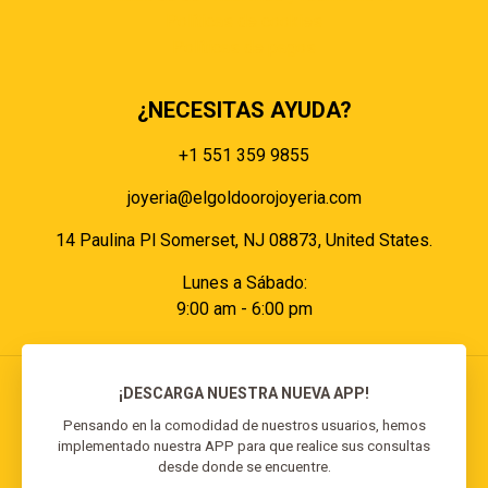
Políticas de cookies
Políticas de pagos
¿NECESITAS AYUDA?
+1 551 359 9855
joyeria@elgoldoorojoyeria.com
14 Paulina Pl Somerset, NJ 08873, United States.
Lunes a Sábado:
9:00 am - 6:00 pm
¡DESCARGA NUESTRA NUEVA APP!
Pensando en la comodidad de nuestros usuarios, hemos
implementado nuestra APP para que realice sus consultas
© 2026 El Goldo Oro | Todos los derechos
desde donde se encuentre.
reservados | Desarrollado por
Reisp Solutions SRL