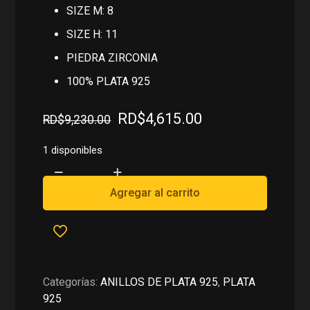
SIZE M: 8
SIZE H: 11
PIEDRA ZIRCONIA
100% PLATA 925
El
El
RD$
4,615.00
RD$
9,230.00
precio
precio
original
actual
1 disponibles
era:
es:
TRIO
RD$9,230.00.
RD$4,615.00.
DE
Agregar al carrito
ANILLOS
EN
PLATA
925
cantidad
Categorías:
ANILLOS DE PLATA 925
,
PLATA
925