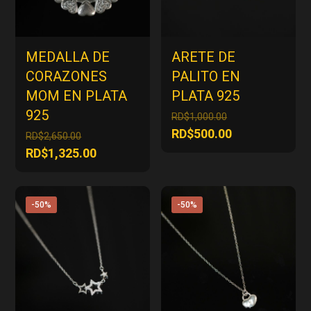
MEDALLA DE
ARETE DE
CORAZONES
PALITO EN
MOM EN PLATA
PLATA 925
925
El
RD$
1,000.00
precio
El
RD$
500.00
El
RD$
2,650.00
original
precio
precio
El
RD$
1,325.00
era:
actual
original
precio
RD$1,000.00.
es:
era:
actual
RD$500.00.
RD$2,650.00.
es:
-50%
-50%
RD$1,325.00.