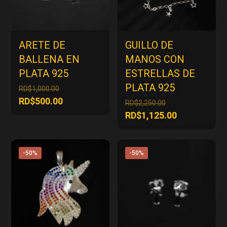
ARETE DE
GUILLO DE
BALLENA EN
MANOS CON
PLATA 925
ESTRELLAS DE
PLATA 925
El
RD$
1,000.00
precio
El
RD$
500.00
El
RD$
2,250.00
original
precio
precio
El
RD$
1,125.00
era:
actual
original
precio
RD$1,000.00.
es:
era:
actual
RD$500.00.
RD$2,250.00.
es:
-50%
-50%
RD$1,125.00