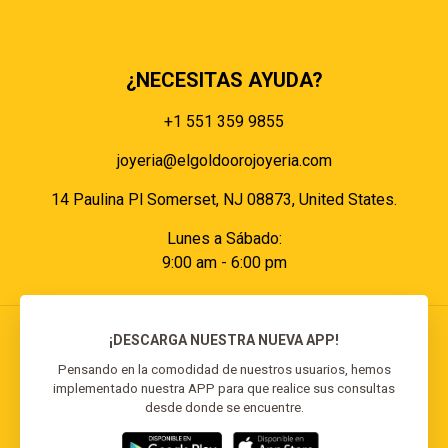
Políticas de pagos
¿NECESITAS AYUDA?
+1 551 359 9855
joyeria@elgoldoorojoyeria.com
14 Paulina Pl Somerset, NJ 08873, United States.
Lunes a Sábado:
9:00 am - 6:00 pm
¡DESCARGA NUESTRA NUEVA APP!
Pensando en la comodidad de nuestros usuarios, hemos
implementado nuestra APP para que realice sus consultas
© 2026 El Goldo Oro | Todos los derechos
desde donde se encuentre.
reservados | Desarrollado por
Reisp Solutions SRL