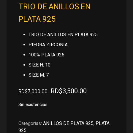
TRIO DE ANILLOS EN
PLATA 925
TRIO DE ANILLOS EN PLATA 925
PIEDRA ZIRCONIA
100% PLATA 925
SIZE H: 10
SIZE M: 7
El
El
RD$
3,500.00
RD$
7,000.00
precio
precio
original
actual
Sin existencias
era:
es:
RD$7,000.00.
RD$3,500.00.
Categorías:
ANILLOS DE PLATA 925
,
PLATA
925