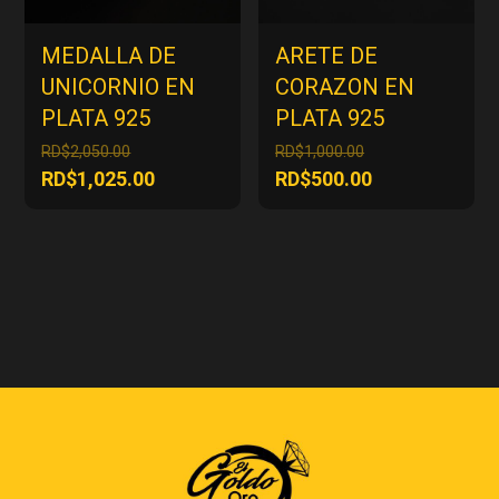
MEDALLA DE
ARETE DE
UNICORNIO EN
CORAZON EN
PLATA 925
PLATA 925
El
El
RD$
2,050.00
RD$
1,000.00
precio
precio
El
El
RD$
1,025.00
RD$
500.00
original
original
precio
precio
era:
era:
actual
actual
RD$2,050.00.
RD$1,000.00.
es:
es:
RD$1,025.00.
RD$500.00.