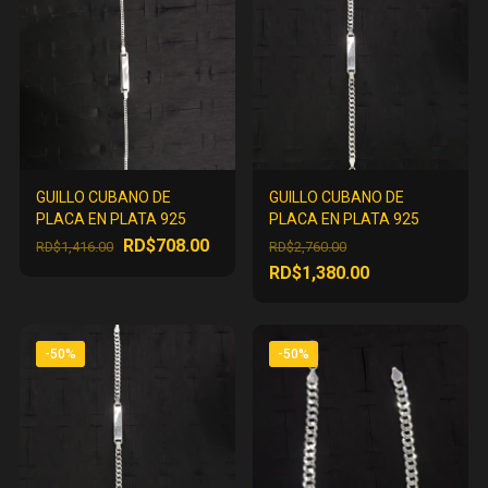
GUILLO CUBANO DE
GUILLO CUBANO DE
PLACA EN PLATA 925
PLACA EN PLATA 925
El
El
El
RD$
708.00
RD$
1,416.00
RD$
2,760.00
precio
precio
precio
El
RD$
1,380.00
original
actual
original
precio
era:
es:
era:
actual
RD$1,416.00.
RD$708.00.
RD$2,760.00.
es:
-50%
-50%
RD$1,380.00.