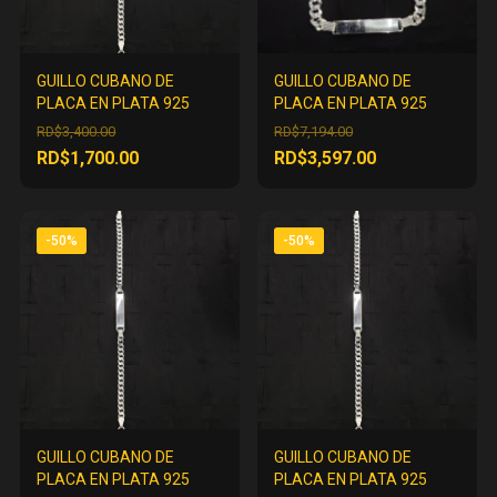
GUILLO CUBANO DE
GUILLO CUBANO DE
PLACA EN PLATA 925
PLACA EN PLATA 925
El
El
RD$
3,400.00
RD$
7,194.00
precio
precio
El
El
RD$
1,700.00
RD$
3,597.00
original
original
precio
precio
era:
era:
actual
actual
RD$3,400.00.
RD$7,194.00.
es:
es:
-50%
-50%
RD$1,700.00.
RD$3,597.00.
GUILLO CUBANO DE
GUILLO CUBANO DE
PLACA EN PLATA 925
PLACA EN PLATA 925