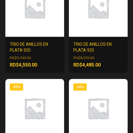
TRIO DE ANILLOS EN
TRIO DE ANILLOS EN
PLATA 925
PLATA 925
El
El
RD$
9,100.00
RD$
8,970.00
precio
precio
El
El
RD$
4,550.00
RD$
4,485.00
original
original
precio
precio
era:
era:
actual
actual
RD$9,100.00.
RD$8,970.00.
es:
es:
-50%
-50%
RD$4,550.00.
RD$4,485.00.